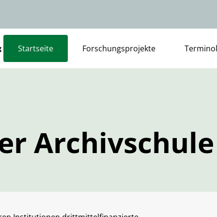
Startseite
Forschungsprojekte
Terminol
g
der Archivschul
n Institutionen drittmittelfinanzierte